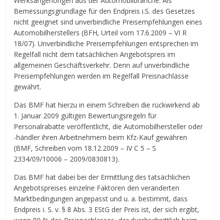
Werksangehörigen aus der Automobilbranche: Als
Bemessungsgrundlage für den Endpreis i.S. des Gesetzes
nicht geeignet sind unverbindliche Preisempfehlungen eines
Automobilherstellers (BFH, Urteil vom 17.6.2009 – VI R
18/07). Unverbindliche Preisempfehlungen entsprechen im
Regelfall nicht dem tatsächlichen Angebotspreis im
allgemeinen Geschäftsverkehr. Denn auf unverbindliche
Preisempfehlungen werden im Regelfall Preisnachlässe
gewährt.
Das BMF hat hierzu in einem Schreiben die rückwirkend ab
1. Januar 2009 gültigen Bewertungsregeln für
Personalrabatte veröffentlicht, die Automobilhersteller oder
-händler ihren Arbeitnehmern beim Kfz-Kauf gewähren
(BMF, Schreiben vom 18.12.2009 – IV C 5 – S
2334/09/10006 – 2009/0830813).
Das BMF hat dabei bei der Ermittlung des tatsächlichen
Angebotspreises einzelne Faktoren den veränderten
Marktbedingungen angepasst und u. a. bestimmt, dass
Endpreis i. S. v. § 8 Abs. 3 EStG der Preis ist, der sich ergibt,