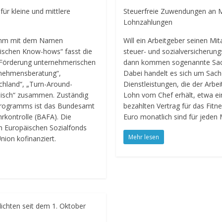
r kleine und mittlere
Steuerfreie Zuwendungen an Mi
Lohnzahlungen
amm mit dem Namen
Will ein Arbeitgeber seinen Mit
ischen Know-hows“ fasst die
steuer- und sozialversicherun
Förderung unternehmerischen
dann kommen sogenannte Sach
nehmensberatung“,
Dabei handelt es sich um Sac
hland“, „Turn-Around-
Dienstleistungen, die der Arb
Tisch“ zusammen. Zuständig
Lohn vom Chef erhält, etwa ei
Programms ist das Bundesamt
bezahlten Vertrag für das Fitn
hrkontrolle (BAFA). Die
Euro monatlich sind für jeden M
Europäischen Sozialfonds
Mehr lesen
nion kofinanziert.
lichten seit dem 1. Oktober