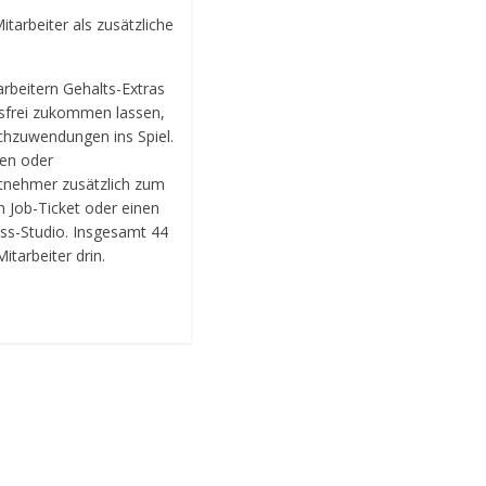
tarbeiter als zusätzliche
arbeitern Gehalts-Extras
gsfrei zukommen lassen,
zuwendungen ins Spiel.
hen oder
eitnehmer zusätzlich zum
n Job-Ticket oder einen
ess-Studio. Insgesamt 44
itarbeiter drin.